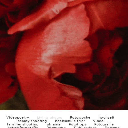
Videopoetry
Living photos
Fotowoche
hochzeit
beauty shooting
hochschule trier
Video
familienshooting
ukraine
Fototipps
Fotografie
porträtfotografie
Reportage
Publications
Personal